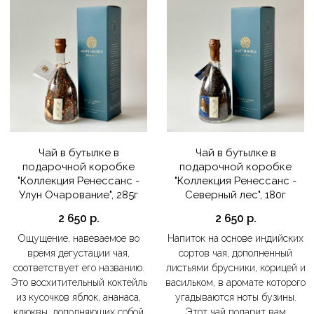
Чай в бутылке в
Чай в бутылке в
подарочной коробке
подарочной коробке
"Коллекция Ренессанс -
"Коллекция Ренессанс -
Улун Очарование", 285г
Северный лес", 180г
2 650
р.
2 650
р.
Ощущение, навеваемое во
Напиток на основе индийских
время дегустации чая,
сортов чая, дополненный
соответствует его названию.
листьями брусники, корицей и
Это восхитительный коктейль
васильком, в аромате которого
из кусочков яблок, ананаса,
угадываются ноты бузины.
клюквы, дополняющих собой
Этот чай подарит вам