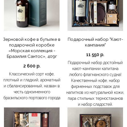
Зерновой кофе в бутылке в
Подарочный набор "Кают-
подарочной коробке
кампания"
«Морская коллекция -
11 550
р.
Бразилия Сантос», 409г
Подарочный набор достойный
2 600
р.
кают-кампании капитана
Классический сорт кофе,
любого флагманского судна!
плотный и гладкий, ароматный
Качественный кофе, набор
и сбалансированный, назван в
фирменных подставок для
честь одноименного
напитков из натуральной кожи,
бразильского портового города
пара стильных термостаканов
и набор сладостей.