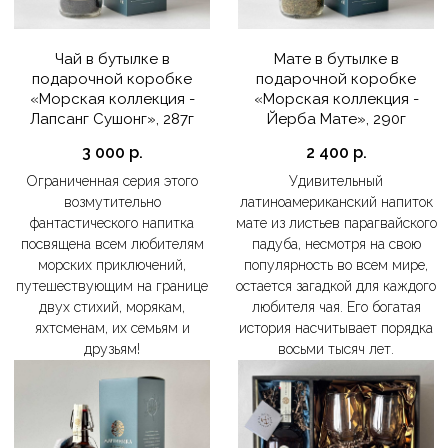
Чай в бутылке в
Мате в бутылке в
подарочной коробке
подарочной коробке
«Морская коллекция -
«Морская коллекция -
Лапсанг Сушонг», 287г
Йерба Мате», 290г
3 000
р.
2 400
р.
Ограниченная серия этого
Удивительный
возмутительно
латиноамериканский напиток
фантастического напитка
мате из листьев парагвайского
посвящена всем любителям
падуба, несмотря на свою
морских приключений,
популярность во всем мире,
путешествующим на границе
остается загадкой для каждого
двух стихий, морякам,
любителя чая. Его богатая
яхтсменам, их семьям и
история насчитывает порядка
друзьям!
восьми тысяч лет.